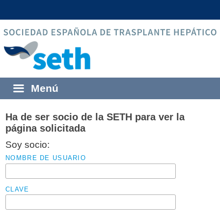
Menú
Inicio
Ha de ser socio de la SETH para ver la
página solicitada
Sobre la SETH
Soy socio:
Quiénes somos
Zona socios
NOMBRE DE USUARIO
Equipos de trasplante
Actualización de datos
European Board of Transplantation
CLAVE
Historia
Becas y premios de la Fundación
Congresos
Carta del presidente
Becas SETH-Chiesi
Congresos de la SETH
Actividades SETH